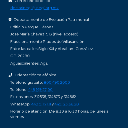
Correo electrónico
declarinegi@inegi.org.mx
Departamento de Evolución Patrimonial
Edificio Parque Héroes
José María Chávez 1913 (nivel acceso)
Fraccionamiento Prados de Villasunción
Entre las calles Siglo XXI y Abraham González.
C.P. 20280
Aguascalientes, Ags.
Orientación telefónica
Teléfono gratuito:
800 490 2000
Teléfono:
449 149 27 00
Extensiones: 312535, 314673 y 314662
WhatsApp:
449 911 71 11
y
449 123 68 20
Horario de atención: De 8:30 a 16:30 horas, de lunes a
viernes.