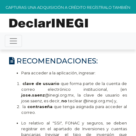
TURAS UNA ADQUISICIÓN A CRÉDITO REGÍSTRALO TAMBIÉN EN ADEU
RECOMENDACIONES:
Para acceder a la aplicación, ingresar:
clave de usuario
que forma parte de la cuenta de
correo electrónico institucional, (en
jose.saenz
@inegi.org.mx
, la clave de usuario es
jose.saenz, es decir,
no
teclear @inegi.org.mx) y,
la
contraseña
que tenga asignada para acceder al
correo.
Lo relativo al "SSI", FONAC y seguros, se deben
registrar en el apartado de Inversiones y cuentas
bancarias (revisar el tipo de inversión que