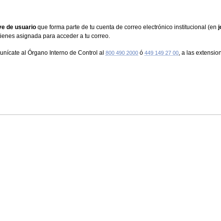
ve de usuario
que forma parte de tu cuenta de correo electrónico institucional (en
j
tienes asignada para acceder a tu correo.
unícate al Órgano Interno de Control al
ó
, a las extensi
800 490 2000
449 149 27 00