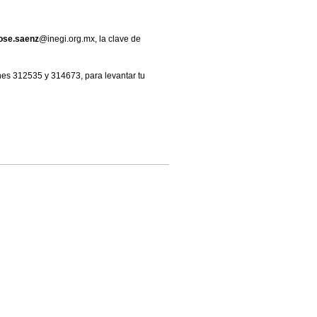
ose.saenz
@inegi.org.mx, la clave de
ones 312535 y 314673, para levantar tu